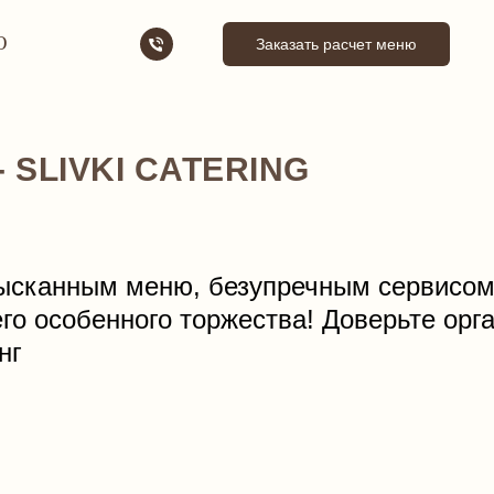
Ю
Заказать расчет меню
 SLIVKI CATERING
зысканным меню, безупречным сервисом
го особенного торжества! Доверьте орг
нг