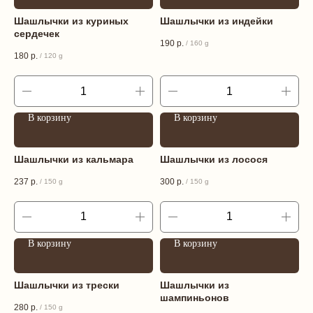
Шашлычки из куриных
Шашлычки из индейки
сердечек
190
р.
/
160 g
180
р.
/
120 g
В корзину
В корзину
Шашлычки из кальмара
Шашлычки из лосося
237
р.
300
р.
/
150 g
/
150 g
В корзину
В корзину
Шашлычки из трески
Шашлычки из
шампиньонов
280
р.
/
150 g