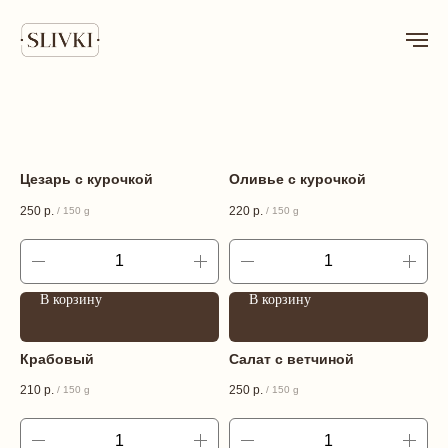
Цезарь с курочкой
Оливье с курочкой
250
р.
220
р.
/
150 g
/
150 g
В корзину
В корзину
Крабовый
Салат с ветчиной
210
р.
250
р.
/
150 g
/
150 g