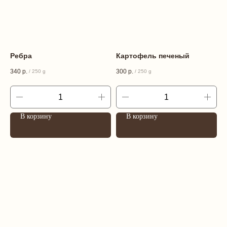
Ребра
Картофель печеный
340
р.
300
р.
/
250 g
/
250 g
В корзину
В корзину