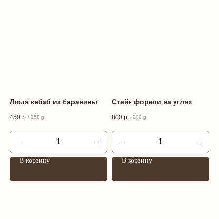
Люля кебаб из баранины
Стейк форели на углях
450
р.
800
р.
/
250 g
/
200 g
В корзину
В корзину