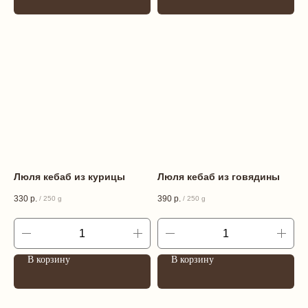
Люля кебаб из курицы
Люля кебаб из говядины
330
р.
390
р.
/
250 g
/
250 g
В корзину
В корзину