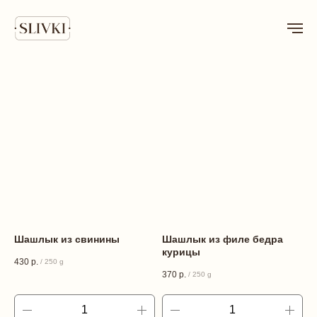
Шашлык из свинины
Шашлык из филе бедра
курицы
430
р.
/
250 g
370
р.
/
250 g