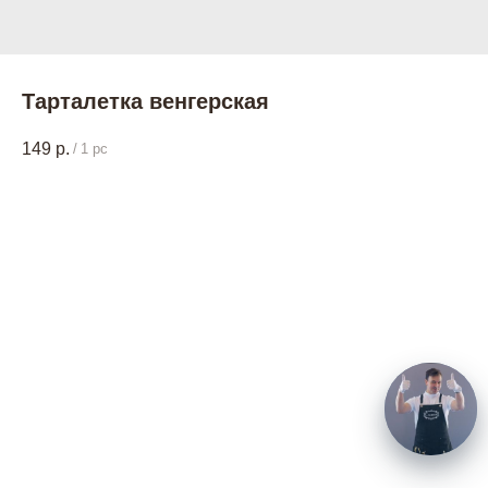
Тарталетка венгерская
149
р.
/
1 pc