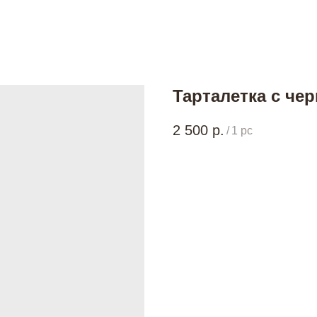
Тарталетка с че
2 500
р.
/
1 pc