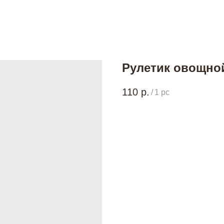
Рулетик овощно
110
р.
/
1 pc