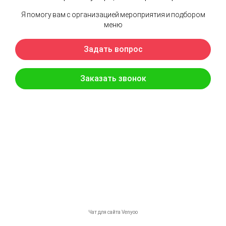
Крылья цыпленка
320
р.
/
300 g