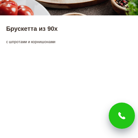
Брускетта из 90х
с шпротами и корнишонами